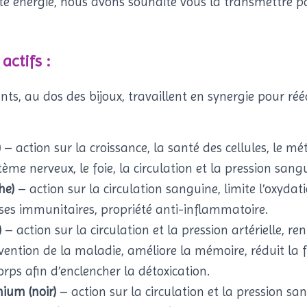
ette énergie, nous avons souhaité vous la transmettre pa
ctifs :
ts, au dos des bijoux, travaillent en synergie pour rééq
)
– action sur la croissance, la santé des cellules, le m
stème nerveux, le foie, la circulation et la pression sang
he)
– action sur la circulation sanguine, limite l’oxydati
nses immunitaires, propriété anti-inflammatoire.
)
– action sur la circulation et la pression artérielle, re
vention de la maladie, améliore la mémoire, réduit la
ps afin d’enclencher la détoxication.
ium (noir)
– action sur la circulation et la pression san