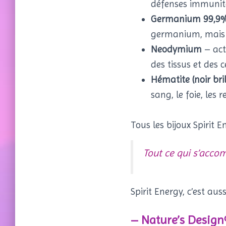
défenses immunita
Germanium 99,9% (
germanium, mais 
Neodymium
– acti
des tissus et des 
Hématite (noir bril
sang, le foie, les 
Tous les bijoux Spirit E
Tout ce qui s’acco
Spirit Energy, c’est au
– Nature’s Design