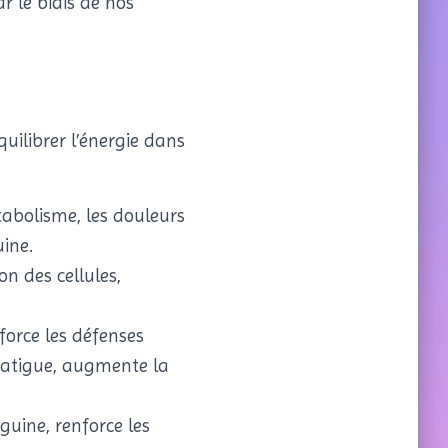
r le biais de nos
uilibrer l’énergie dans
étabolisme, les douleurs
uine.
on des cellules,
nforce les défenses
 fatigue, augmente la
guine, renforce les