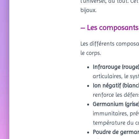
l’universel, au tout. C
bijoux.
– Les composants a
Les différents composan
le corps.
Infrarouge (rouge
articulaires, le sy
Ion négatif (blanc
renforce les défe
Germanium (grise
immunitaires, pré
température du cor
Poudre de german