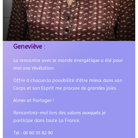
Geneviève
:
La rencontre avec le monde énergétique a été pour
moi une révélation.
Offrir à chacun la possibilité d’être mieux dans son
Corps et son Esprit me procure de grandes joies.
Aimer et Partager !
Rencontrez-moi lors des salons auxquels je
participe dans toute La France.
Tel : 06 80 35 82 90