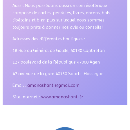
Aussi, Nous possédons aussi un coin ésotérique
composé de cartes, pendules, livres, encens, bols
tibétains et bien plus sur lequel nous sommes
toujours prêts à donner nos avis ou conseils !
Adresses des différentes boutiques :
18 Rue du Général de Gaulle, 40130 Capbreton.
127 boulevard de la République 47000 Agen
47 avenue de la gare 40150 Soorts-Hossegor
Email :
amonashanti@gmail.com
Site internet :
www.amonashanti.fr