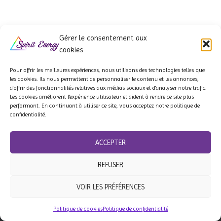
Gérer le consentement aux
cookies
Pour offrir les meilleures expériences, nous utilisons des technologies telles que
les cookies. Ils
nous permettent de personnaliser le contenu et les annonces,
d'offrir des fonctionnalités relatives aux médias sociaux et d'analyser notre trafic.
QUI SOMMES-NOUS ?
À PROPOS
NOS PARTENAIRES
Les cookies améliorent l'expérience utilisateur et aident à rendre ce site plus
performant. En continuant à utiliser ce site, vous acceptez notre politique de
confidentialité.
F.A.Q
LIVRAISON & CONDITIONS
POLITIQUE DE REMBOURSEMENT
CGV
ACCEPTER
REFUSER
DROIT DE RÉTRACTATION
MENTIONS LÉGALES
VOIR LES PRÉFÉRENCES
© 2018-2026 SPIRIT ENERGY - Bijoux énergétiques - Tous droits
réservés.
Politique de cookies
Politique de confidentialité