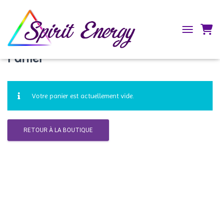
TOGGLE NAV
Panier
Votre panier est actuellement vide.
RETOUR À LA BOUTIQUE