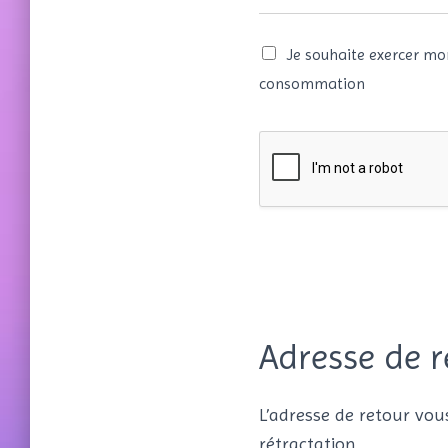
d
Je souhaite exercer mo
e
consommation
o
u
P
r
o
d
u
i
t
(
s
)
Adresse de r
L’adresse de retour vo
rétractation.