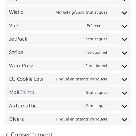
service
Consent
woocommerc
to
Wistia
Marketing/Suivi, Statistiques
service
Consent
php
to
Vue
Préférences
service
Consent
wistia
to
JetPack
Statistiques
service
Consent
vue
to
Stripe
Fonctionnel
service
Consent
jetpack
to
WordPress
Fonctionnel
service
Consent
stripe
to
EU Cookie Law
Finalité en attente d’enquête
service
Consent
wordpress
to
MailChimp
Statistiques
service
Consent
eu-
to
Automattic
Statistiques
cookie-
service
Consent
law
mailchimp
to
Divers
Finalité en attente d’enquête
service
Consent
automattic
to
7. Consentement
service