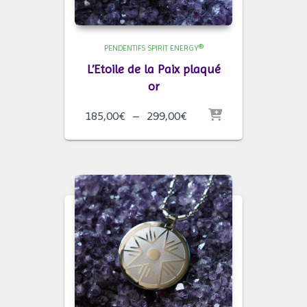
PENDENTIFS SPIRIT ENERGY®
L’Etoile de la Paix plaqué
or
Plage
185,00
€
–
299,00
€
de
prix :
185,00€
à
299,00€