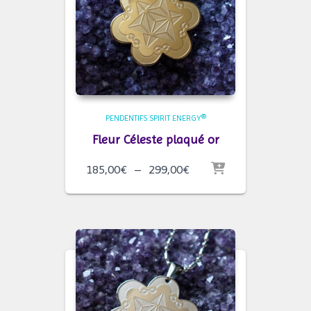
PENDENTIFS SPIRIT ENERGY®
Fleur Céleste plaqué or
Plage
185,00
€
–
299,00
€
de
prix :
185,00€
à
299,00€