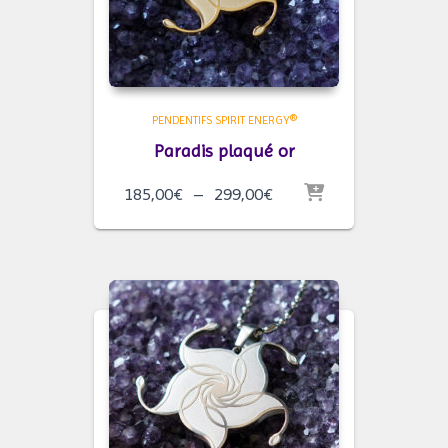
PENDENTIFS SPIRIT ENERGY®
Paradis plaqué or
Plage
185,00
€
–
299,00
€
de
prix :
185,00€
à
299,00€