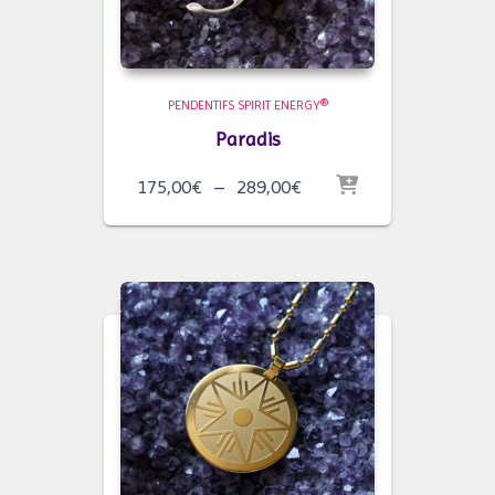
PENDENTIFS SPIRIT ENERGY®
Paradis
Plage
175,00
€
–
289,00
€
de
prix :
175,00€
à
289,00€