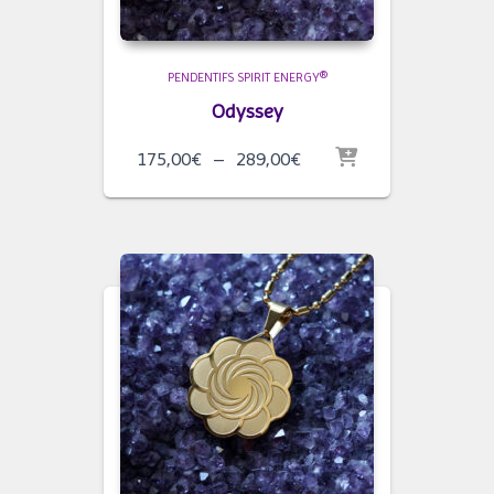
PENDENTIFS SPIRIT ENERGY®
Odyssey
Plage
175,00
€
–
289,00
€
de
prix :
175,00€
à
289,00€