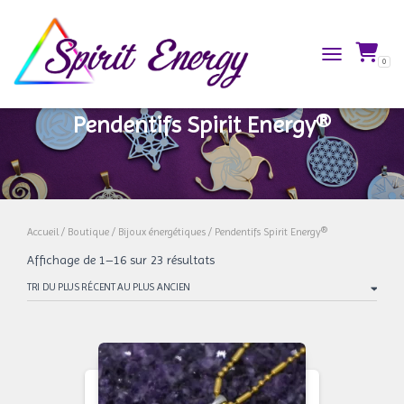
0
TOGGLE NAVIG
Pendentifs Spirit Energy®
Accueil
/
Boutique
/
Bijoux énergétiques
/ Pendentifs Spirit Energy®
Trié
Affichage de 1–16 sur 23 résultats
du
plus
récent
au
plus
ancien