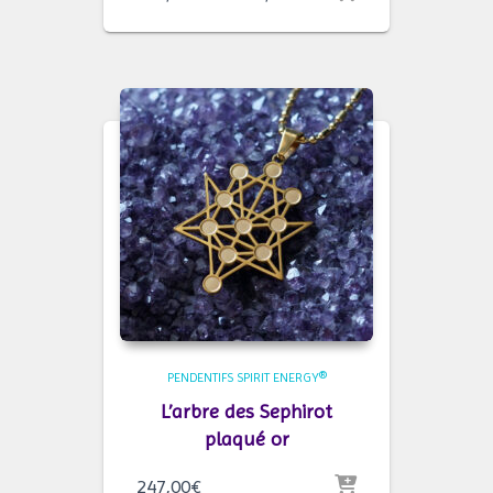
de
prix :
175,00€
à
289,00€
PENDENTIFS SPIRIT ENERGY®
L’arbre des Sephirot
plaqué or
247,00
€