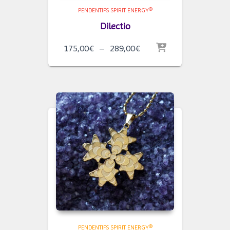
PENDENTIFS SPIRIT ENERGY®
Dilectio
Plage
175,00
€
–
289,00
€
de
prix :
175,00€
à
289,00€
PENDENTIFS SPIRIT ENERGY®