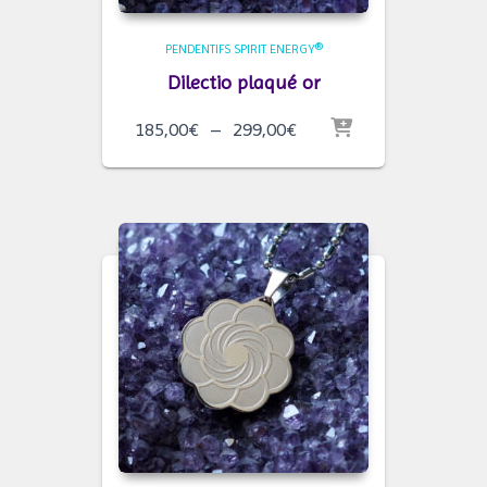
PENDENTIFS SPIRIT ENERGY®
Dilectio plaqué or
Plage
185,00
€
–
299,00
€
de
prix :
185,00€
à
299,00€