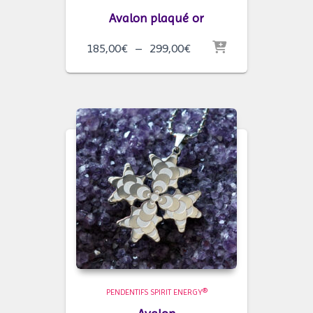
Avalon plaqué or
Plage
185,00
€
–
299,00
€
de
prix :
185,00€
à
299,00€
PENDENTIFS SPIRIT ENERGY®