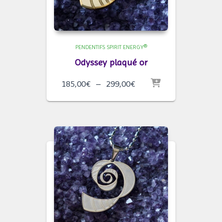
PENDENTIFS SPIRIT ENERGY®
Odyssey plaqué or
Plage
185,00
€
–
299,00
€
de
prix :
185,00€
à
299,00€