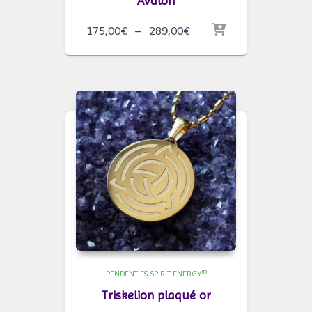
Avalon
Plage
175,00
€
–
289,00
€
de
prix :
175,00€
à
289,00€
PENDENTIFS SPIRIT ENERGY®
Triskelion plaqué or