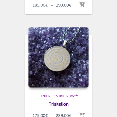
Plage
185,00
€
–
299,00
€
de
prix :
185,00€
à
299,00€
PENDENTIFS SPIRIT ENERGY®
Triskelion
Plage
175,00
€
–
289,00
€