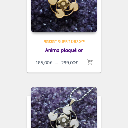
PENDENTIFS SPIRIT ENERGY®
Anima plaqué or
Plage
185,00
€
–
299,00
€
de
prix :
185,00€
à
299,00€