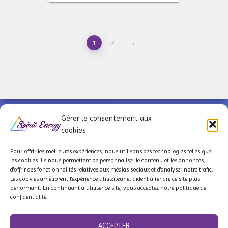
1
2
→
Gérer le consentement aux
cookies
Pour offrir les meilleures expériences, nous utilisons des technologies telles que
les cookies. Ils
nous permettent de personnaliser le contenu et les annonces,
d'offrir des fonctionnalités relatives aux médias sociaux et d'analyser notre trafic.
QUI SOMMES-NOUS ?
À PROPOS
NOS PARTENAIRES
Les cookies améliorent l'expérience utilisateur et aident à rendre ce site plus
performant. En continuant à utiliser ce site, vous acceptez notre politique de
confidentialité.
F.A.Q
LIVRAISON & CONDITIONS
POLITIQUE DE REMBOURSEMENT
CGV
ACCEPTER