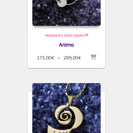
PENDENTIFS SPIRIT ENERGY®
Anima
Plage
175,00
€
–
289,00
€
de
prix :
175,00€
à
289,00€