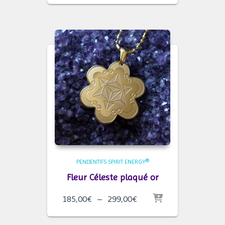
prix :
185,00€
à
299,00€
PENDENTIFS SPIRIT ENERGY®
Fleur Céleste plaqué or
Plage
185,00
€
–
299,00
€
de
prix :