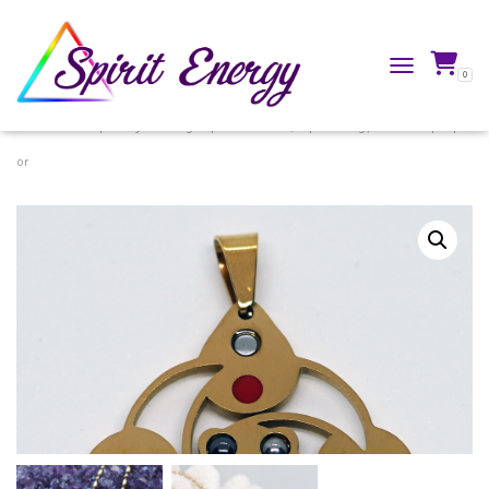
0
TOGGLE NAVIG
Accueil
/
Boutique
/
Bijoux énergétiques
/
Pendentifs Spirit Energy®
/ Anima plaqué
or