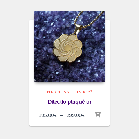
185,00€
à
299,00€
PENDENTIFS SPIRIT ENERGY®
Dilectio plaqué or
Plage
185,00
€
–
299,00
€
de
prix :
185,00€