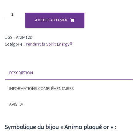
quantité
de
AJOUTER AU PANIER
Anima
plaqué
UGS :
ANIM12D
or
Catégorie :
Pendentifs Spirit Energy®
DESCRIPTION
INFORMATIONS COMPLÉMENTAIRES
AVIS (0)
Symbolique du bijou « Anima plaqué or »
: