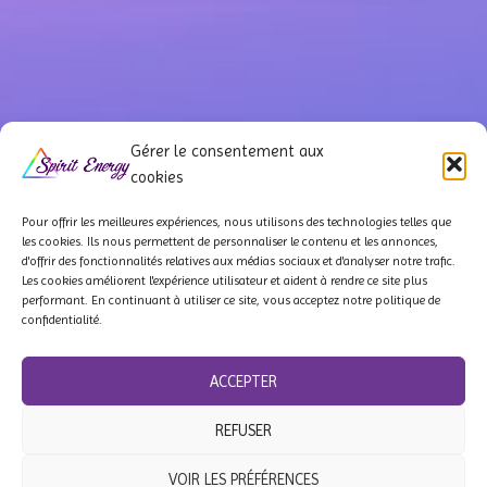
299,00€
Gérer le consentement aux
cookies
Pour offrir les meilleures expériences, nous utilisons des technologies telles que
les cookies. Ils
nous permettent de personnaliser le contenu et les annonces,
d'offrir des fonctionnalités relatives aux médias sociaux et d'analyser notre trafic.
QUI SOMMES-NOUS ?
À PROPOS
NOS PARTENAIRES
Les cookies améliorent l'expérience utilisateur et aident à rendre ce site plus
performant. En continuant à utiliser ce site, vous acceptez notre politique de
confidentialité.
F.A.Q
LIVRAISON & CONDITIONS
POLITIQUE DE REMBOURSEMENT
CGV
ACCEPTER
REFUSER
DROIT DE RÉTRACTATION
MENTIONS LÉGALES
VOIR LES PRÉFÉRENCES
© 2018-2026 SPIRIT ENERGY - Bijoux énergétiques - Tous droits