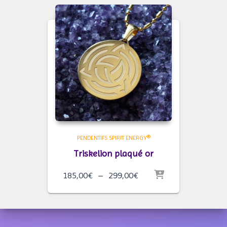
à
299,00€
PENDENTIFS SPIRIT ENERGY®
Triskelion plaqué or
Plage
185,00
€
–
299,00
€
de
prix :
185,00€
à