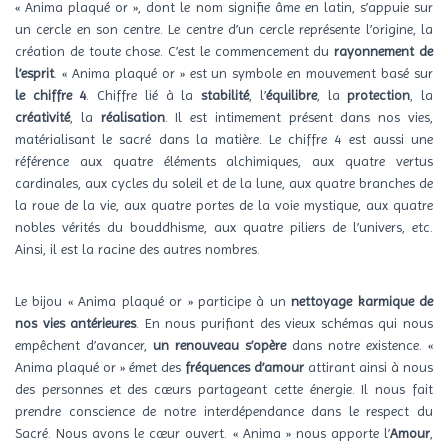
« Anima plaqué or », dont le nom signifie âme en latin, s’appuie sur
un cercle en son centre. Le centre d’un cercle représente l’origine, la
création de toute chose. C’est le commencement du
rayonnement de
l’esprit
. « Anima plaqué or » est un symbole en mouvement basé sur
le chiffre 4
. Chiffre lié à la
stabilité
, l’
équilibre
, la
protection
, la
créativité
, la
réalisation
. Il est intimement présent dans nos vies,
matérialisant le sacré dans la matière. Le chiffre 4 est aussi une
référence aux quatre éléments alchimiques, aux quatre vertus
cardinales, aux cycles du soleil et de la lune, aux quatre branches de
la roue de la vie, aux quatre portes de la voie mystique, aux quatre
nobles vérités du bouddhisme, aux quatre piliers de l’univers, etc.
Ainsi, il est la racine des autres nombres.
Le bijou « Anima plaqué or » participe à un
nettoyage karmique de
nos vies antérieures
. En nous purifiant des vieux schémas qui nous
empêchent d’avancer,
un renouveau s’opère
dans notre existence. «
Anima plaqué or » émet des
fréquences d’amour
attirant ainsi à nous
des personnes et des cœurs partageant cette énergie. Il nous fait
prendre conscience de notre interdépendance dans le respect du
Sacré. Nous avons le cœur ouvert. « Anima » nous apporte l’
Amour
,