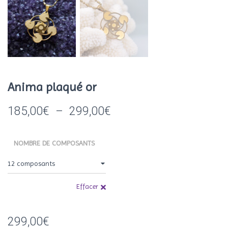
Anima plaqué or
Plage
185,00
€
–
299,00
€
de
NOMBRE DE COMPOSANTS
prix :
185,00€
à
Effacer
299,00€
299,00
€