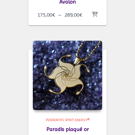
Avalon
Plage
175,00
€
–
289,00
€
de
prix :
175,00€
à
289,00€
PENDENTIFS SPIRIT ENERGY®
Paradis plaqué or