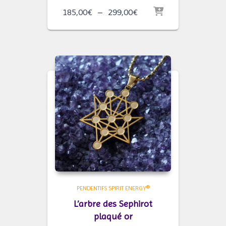
Plage
185,00
€
–
299,00
€
de
prix :
185,00€
à
299,00€
PENDENTIFS SPIRIT ENERGY®
L’arbre des Sephirot
plaqué or