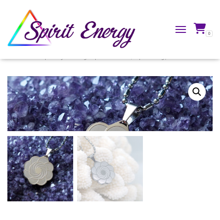
0
TOGGLE NAVIG
Accueil
/
Boutique
/
Bijoux énergétiques
/
Pendentifs Spirit Energy®
/ Dilectio