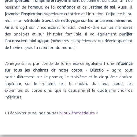
plan spirituel
. Il
amplifie le rayonnement
de l’âme et du cœur, afin de
ressentir de l’
amour
, de la
confiance
et de l’
estime de soi
. Aussi, il
favorise l’inspiration
supérieure créatrice et l’intuition. Enfin, ce bijou
réalise un
véritable travail de nettoyage sur les anciennes mémoires
.
Ainsi, il agit sur l’inconscient familial, c’est-à-dire sur les mémoires
des ancêtres et sur l’histoire familiale. Il va également
purifier
l’inconscient biologique
(mémoires et expériences du développement
de la vie depuis la création du monde).
L’énergie émise par l’onde de forme exerce également une
influence
sur tous les chakras de notre corps
. «
Dilectio
» agira tout
particulièrement sur le premier, le troisième et le cinquième chakra
supérieur, sur le troisième œil, le chakra du cœur, sexuel, les
extrémités du corps ainsi que le deuxième et le quatrième chakras
inférieurs.
> Découvrez aussi nos autres
bijoux énergétiques
<