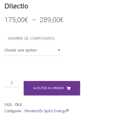
Dilectio
Plage
175,00
€
–
289,00
€
de
NOMBRE DE COMPOSANTS
prix :
175,00€
à
289,00€
quantité
de
AJOUTER AU PANIER
Dilectio
UGS :
DILE
Catégorie :
Pendentifs Spirit Energy®