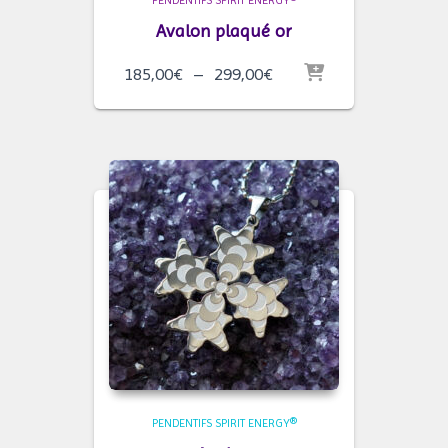
PENDENTIFS SPIRIT ENERGY®
Avalon plaqué or
Plage
185,00
€
–
299,00
€
de
prix :
185,00€
à
299,00€
PENDENTIFS SPIRIT ENERGY®