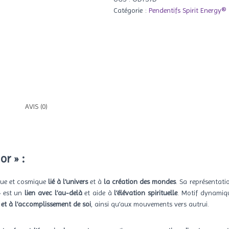
or
Catégorie :
Pendentifs Spirit Energy®
AVIS (0)
or »
:
ique et cosmique
lié à l’univers
et à
la création des mondes
. Sa représentat
» est un
lien avec l’au-delà
et aide à
l’élévation spirituelle
. Motif dynamique
et à l’accomplissement de soi
, ainsi qu’aux mouvements vers autrui.