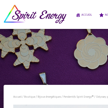
ACCUEIL
NO
Accueil
/
Boutique
/
Bijoux énergétiques
/
Pendentifs Spirit Energy®
/ Odyssey 