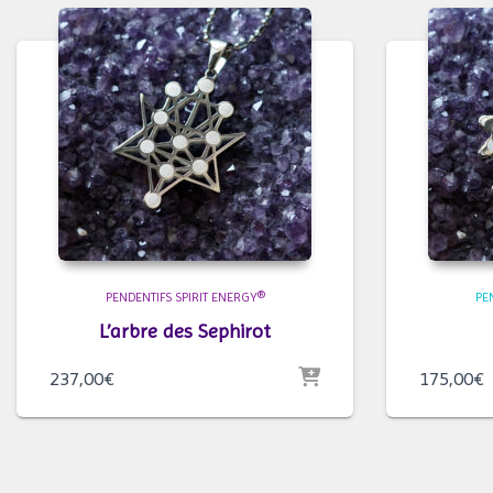
PENDENTIFS SPIRIT ENERGY®
PE
L’arbre des Sephirot
237,00
€
175,00
€