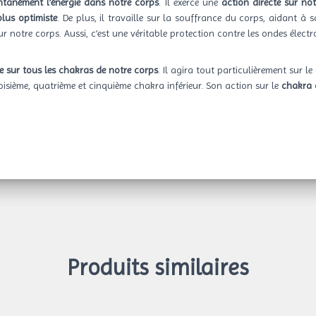
antanément l’énergie dans notre corps
. Il exerce une
action directe sur no
plus optimiste
. De plus, il travaille sur la souffrance du corps, aidant à 
ur notre corps. Aussi, c’est une véritable protection contre les ondes élec
e sur tous les chakras de notre corps
. Il agira tout particulièrement sur l
troisième, quatrième et cinquième chakra inférieur. Son action sur le
chakra 
Produits similaires