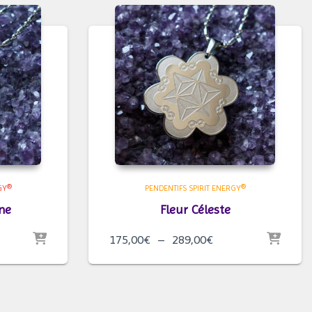
GY®
PENDENTIFS SPIRIT ENERGY®
ane
Fleur Céleste
Plage
175,00
€
–
289,00
€
de
prix :
175,00€
à
289,00€