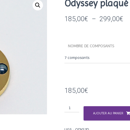
Odyssey plaqué
Pl
185,00
€
–
299,00
€
d
pri
NOMBRE DE COMPOSANTS
18
à
29
185,00
€
quantité
de
AJOUTER AU PANIER
Odyssey
plaqué
UGS :
ODYS7D