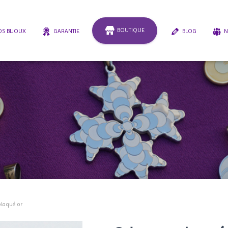
BOUTIQUE
S BIJOUX
GARANTIE
BLOG
N
plaqué or