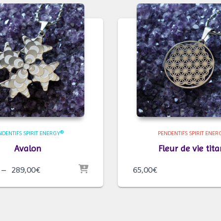
NDENTIFS SPIRIT ENERGY®
PENDENTIFS SPIRIT ENER
Avalon
Fleur de vie tit
Plage
–
289,00
€
65,00
€
de
prix :
175,00€
à
289,00€