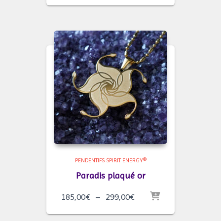
prix :
185,00€
à
299,00€
PENDENTIFS SPIRIT ENERGY®
Paradis plaqué or
Plage
185,00
€
–
299,00
€
de
prix :