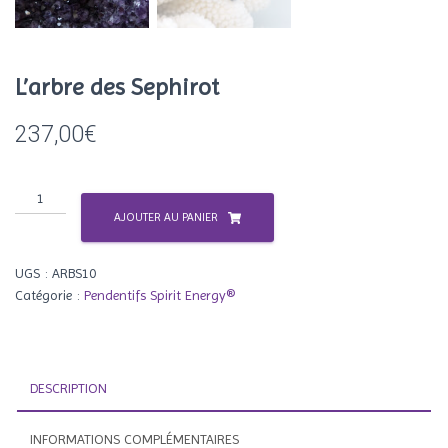
L’arbre des Sephirot
237,00
€
quantité
de
AJOUTER AU PANIER
L’arbre
des
UGS :
ARBS10
Sephirot
Catégorie :
Pendentifs Spirit Energy®
DESCRIPTION
INFORMATIONS COMPLÉMENTAIRES