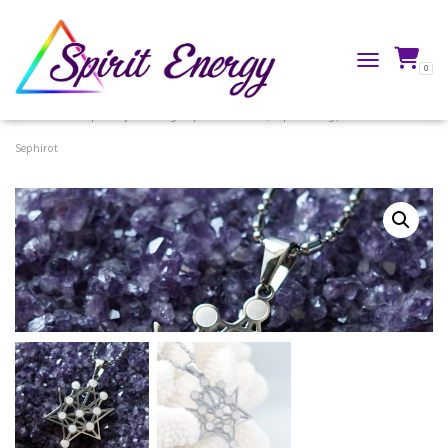
0
TOGGLE NAVIG
Accueil
/
Boutique
/
Bijoux énergétiques
/
Pendentifs Spirit Energy®
/ L’arbre des
Sephirot