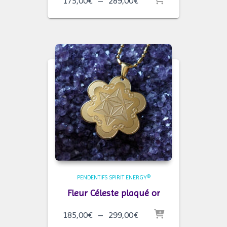
175,00
€
–
289,00
€
de
prix :
175,00€
à
289,00€
PENDENTIFS SPIRIT ENERGY®
Fleur Céleste plaqué or
Plage
185,00
€
–
299,00
€
de