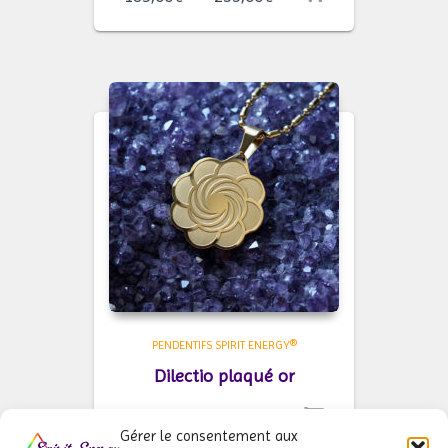
de
prix :
185,00€
à
299,00€
PENDENTIFS SPIRIT ENERGY®
Dilectio plaqué or
Plage
185,00
€
–
299,00
€
Gérer le consentement aux
de