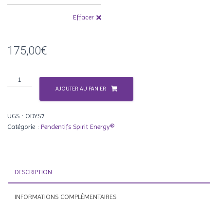
à
Effacer
289,00€
175,00
€
quantité
de
AJOUTER AU PANIER
Odyssey
UGS :
ODYS7
Catégorie :
Pendentifs Spirit Energy®
DESCRIPTION
INFORMATIONS COMPLÉMENTAIRES