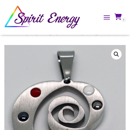
0
TOGGLE NAVIG
Accueil
/
Boutique
/
Bijoux énergétiques
/
Pendentifs Spirit Energy®
/ Odyssey