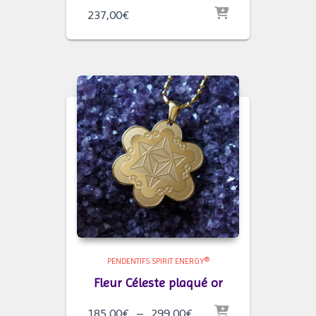
237,00
€
PENDENTIFS SPIRIT ENERGY®
Fleur Céleste plaqué or
Plage
185,00
€
–
299,00
€