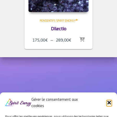
PENDENTIFS SPIRIT ENERGY®
Dilectio
Plage
175,00
€
–
289,00
€
de
prix :
175,00€
à
289,00€
Gérer le consentement aux
cookies
Pour offrir les meilleures expériences, nous utilisons des technologies telles que