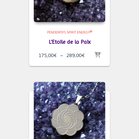
PENDENTIFS SPIRIT ENERGY®
L’Etoile de la Paix
Plage
175,00
€
–
289,00
€
de
prix :
175,00€
à
289,00€