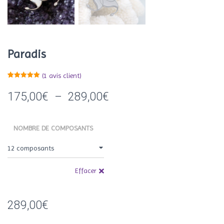
Paradis
(
1
avis client)
Noté
1
5.00
sur 5
Plage
175,00
€
–
289,00
€
basé sur
notation
client
de
NOMBRE DE COMPOSANTS
prix :
175,00€
à
Effacer
289,00€
289,00
€