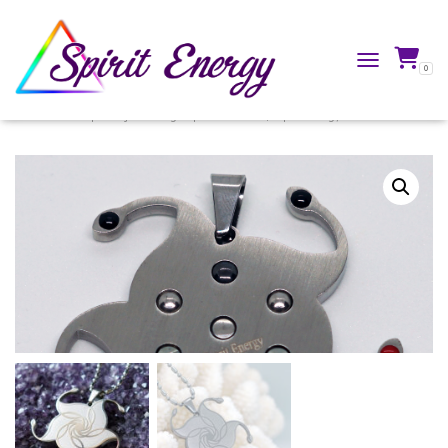
0
TOGGLE NAVIG
Accueil
/
Boutique
/
Bijoux énergétiques
/
Pendentifs Spirit Energy®
/ Paradis