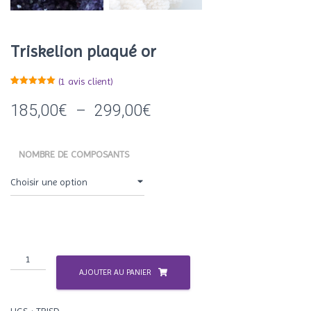
Triskelion plaqué or
(
1
avis client)
Noté
1
5.00
sur 5
Plage
185,00
€
–
299,00
€
basé sur
notation
client
de
NOMBRE DE COMPOSANTS
prix :
185,00€
à
299,00€
quantité
de
AJOUTER AU PANIER
Triskelion
plaqué
UGS :
TRISD