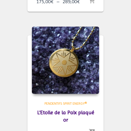
Plage
175,00
€
–
289,00
€
de
prix :
175,00€
à
289,00€
PENDENTIFS SPIRIT ENERGY®
L’Etoile de la Paix plaqué
or