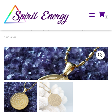
0
TOGGLE NAVIG
Accueil
/
Boutique
/
Bijoux énergétiques
/
Pendentifs Spirit Energy®
/ Triskelion
plaqué or