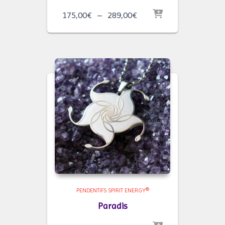
Plage
175,00
€
–
289,00
€
de
prix :
175,00€
à
289,00€
PENDENTIFS SPIRIT ENERGY®
Paradis