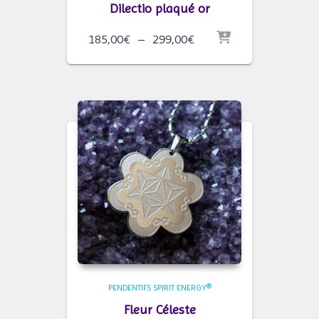
Dilectio plaqué or
Plage
185,00
€
–
299,00
€
de
prix :
185,00€
à
299,00€
PENDENTIFS SPIRIT ENERGY®
Fleur Céleste