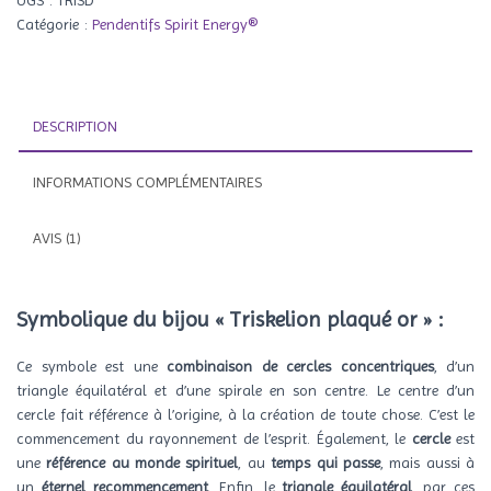
or
Catégorie :
Pendentifs Spirit Energy®
DESCRIPTION
INFORMATIONS COMPLÉMENTAIRES
AVIS (1)
Symbolique du bijou « Triskelion plaqué or »
:
Ce symbole est une
combinaison de cercles concentriques
, d’un
triangle équilatéral et d’une spirale en son centre. Le centre d’un
cercle fait référence à l’origine, à la création de toute chose. C’est le
commencement du rayonnement de l’esprit. Également, le
cercle
est
une
référence au monde spirituel
, au
temps qui passe
, mais aussi à
un
éternel recommencement
. Enfin, le
triangle équilatéral
, par ces