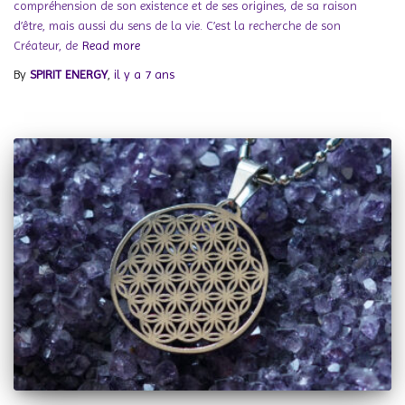
compréhension de son existence et de ses origines, de sa raison
d’être, mais aussi du sens de la vie. C’est la recherche de son
Créateur, de
Read more
By
SPIRIT ENERGY
,
il y a
7 ans